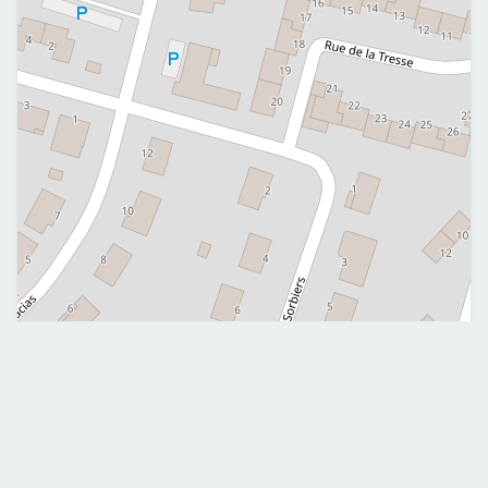
Leaflet
|
©
OpenStreetMap
Me contacter
0774020901