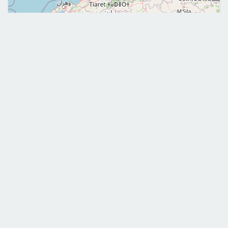
Leaflet
|
©
OpenStreetMap