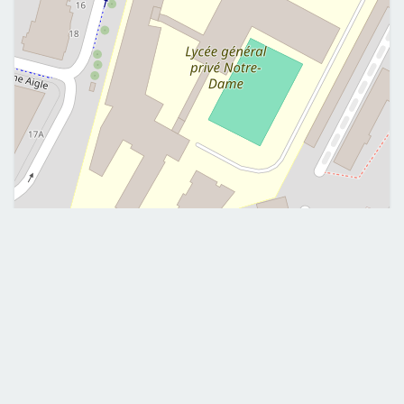
Leaflet
|
©
OpenStreetMap
Me contacter
0669210975
aurealbandea.sf@gmail.com