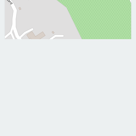
Leaflet
|
©
OpenStreetMap
Me contacter
0783171026
Mobile