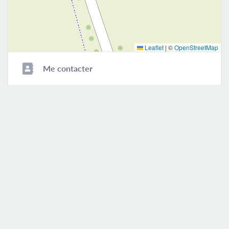
Leaflet
|
©
OpenStreetMap
Me contacter
0619157393
Mobile
Site internet
M'envoyer un message
Prénom et nom