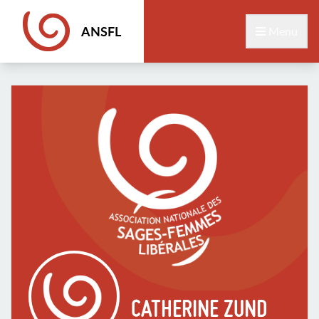
ANSFL
Menu
CATHERINE ZUND