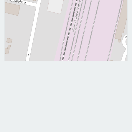
Leaflet
|
©
OpenStreetMap
Me contacter
lepetitemilie82@gmail.com
E-mail