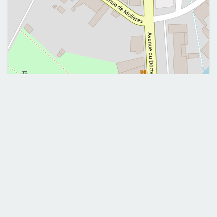
Leaflet
|
©
OpenStreetMap
Me contacter
Rendez-vous en ligne