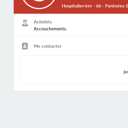
Hospitalier·ère - 66 - Pyrénées-
Activités
Accouchements.
Me contacter
ju