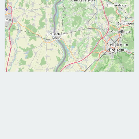
Leaflet
|
©
OpenStreetMap
Me contacter
0778438682