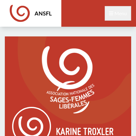
ANSFL
Menu
KARINE TROXLER