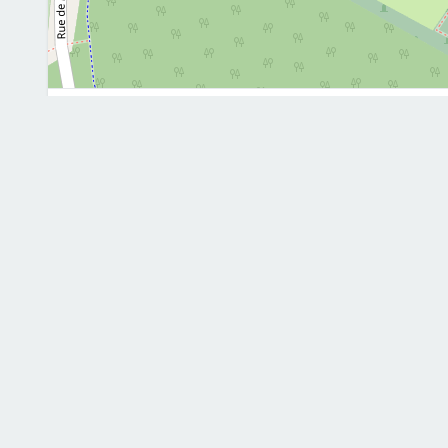
Me contacter
sf.mau
M'envoyer un message
Prénom et nom