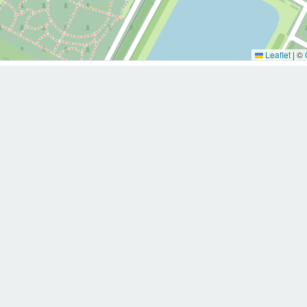
Leaflet
|
©
d.spiegelhalter@gmail.com
E-mail
Rendez-vous en ligne