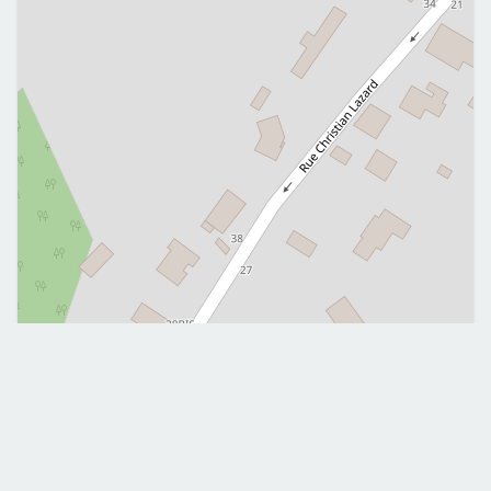
Leaflet
|
©
OpenStreetMap
Me contacter
0180963399
0688826959
nathalie.gosetto@gmail.com