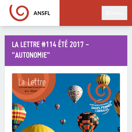
ANSFL
Menu
LA LETTRE #114 ÉTÉ 2017 -
"AUTONOMIE"