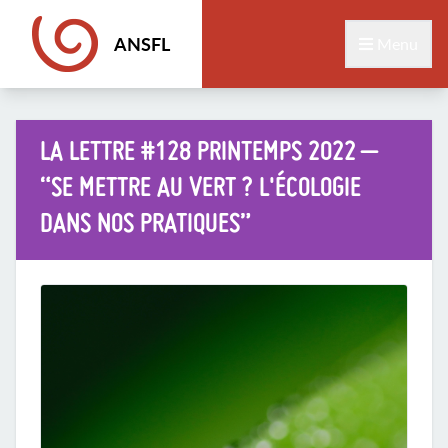
ANSFL
Menu
LA LETTRE #128 PRINTEMPS 2022 –
“SE METTRE AU VERT ? L'ÉCOLOGIE
DANS NOS PRATIQUES”