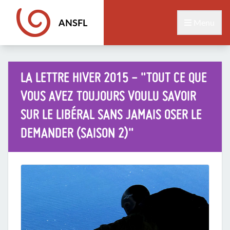
ANSFL
Menu
LA LETTRE HIVER 2015 - "TOUT CE QUE
VOUS AVEZ TOUJOURS VOULU SAVOIR
SUR LE LIBÉRAL SANS JAMAIS OSER LE
DEMANDER (SAISON 2)"