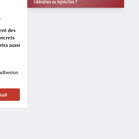
.
ent des
oncrets
rira aussi
 adhesion
mail