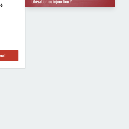
té
mail