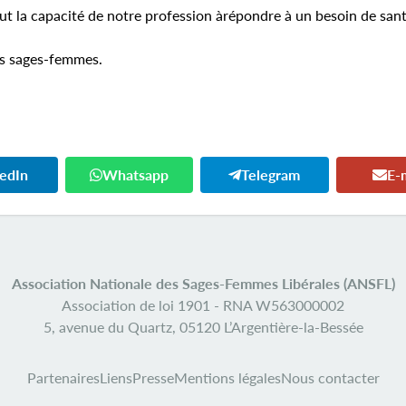
t la capacité de notre profession àrépondre à un besoin de san
es sages-femmes.
kedIn
Whatsapp
Telegram
E-
Association Nationale des Sages-Femmes Libérales (ANSFL)
Association de loi 1901 -
RNA W563000002
5, avenue du Quartz,
05120 L’Argentière-la-Bessée
Partenaires
Liens
Presse
Mentions légales
Nous contacter