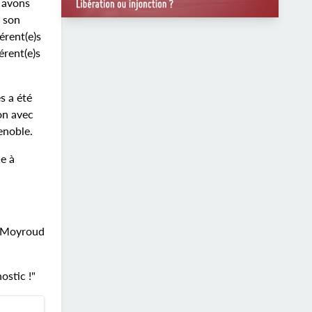
s avons
e son
érent(e)s
érent(e)s
s a été
on avec
renoble.
ce à
 Moyroud
ostic !"