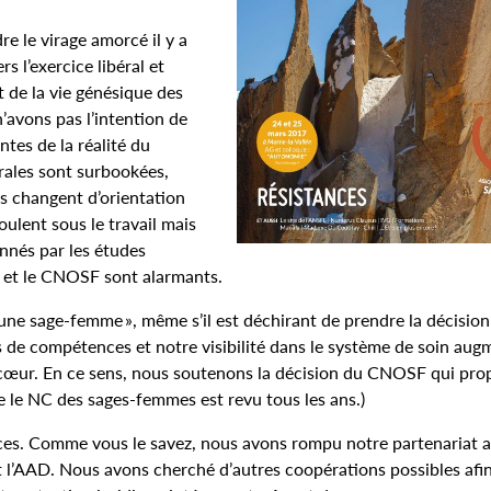
e le virage amorcé il y a
 l’exercice libéral et
t de la vie génésique des
’avons pas l’intention de
tes de la réalité du
érales sont surbookées,
s changent d’orientation
ulent sous le travail mais
onnés par les études
S et le CNOSF sont alarmants.
ne sage-femme », même s’il est déchirant de prendre la décision
de compétences et notre visibilité dans le système de soin aug
e cœur. En ce sens, nous soutenons la décision du CNOSF qui pro
 le NC des sages-femmes est revu tous les ans.)
nces. Comme vous le savez, nous avons rompu notre partenariat 
t l’AAD. Nous avons cherché d’autres coopérations possibles afi