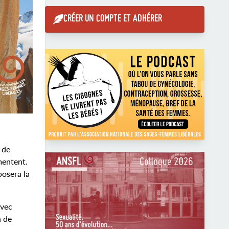
CRÉER UN COMPTE ET ADHÉRER
 de
mentent.
posera la
avec
n de