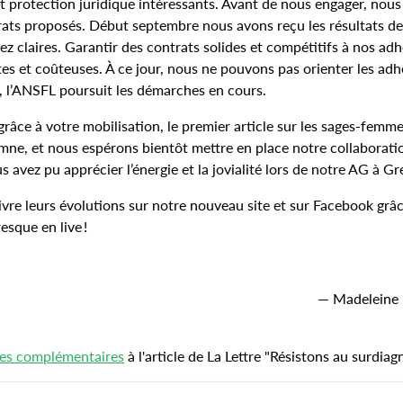
 et protection juridique intéressants. Avant de nous engager, nou
rats proposés. Début septembre nous avons reçu les résultats d
ez claires. Garantir des contrats solides et compétitifs à nos adh
s et coûteuses. À ce jour, nous ne pouvons pas orienter les adh
D, l’ANSFL poursuit les démarches en cours.
 grâce à votre mobilisation, le premier article sur les sages-femme
tomne, et nous espérons bientôt mettre en place notre collaborati
s avez pu apprécier l’énergie et la jovialité lors de notre AG à G
ivre leurs évolutions sur notre nouveau site et sur Facebook grâ
esque en live !
— Madeleine
ces complémentaires
à l'article de La Lettre "Résistons au surdiagn