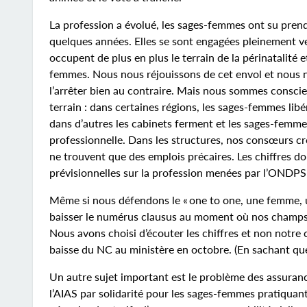
La profession a évolué, les sages-femmes ont su prendr
quelques années. Elles se sont engagées pleinement vers
occupent de plus en plus le terrain de la périnatalité e
femmes. Nous nous réjouissons de cet envol et nous n
l’arrêter bien au contraire. Mais nous sommes conscien
terrain : dans certaines régions, les sages-femmes lib
dans d’autres les cabinets ferment et les sages-femme
professionnelle. Dans les structures, nos consœurs cro
ne trouvent que des emplois précaires. Les chiffres d
prévisionnelles sur la profession menées par l’ONDP
Même si nous défendons le « one to one, une femme, u
baisser le numérus clausus au moment où nos champs 
Nous avons choisi d’écouter les chiffres et non notr
baisse du NC au ministère en octobre. (En sachant que
Un autre sujet important est le problème des assura
l’AIAS par solidarité pour les sages-femmes pratiquan