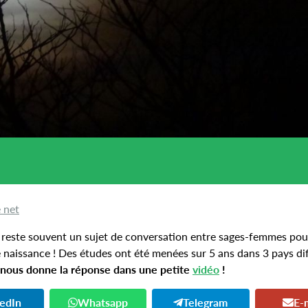
e net
 reste souvent un sujet de conversation entre sages-femmes pour 
naissance ! Des études ont été menées sur 5 ans dans 3 pays di
nous donne la réponse dans une petite
vidéo
!
kedIn
Whatsapp
Telegram
E-