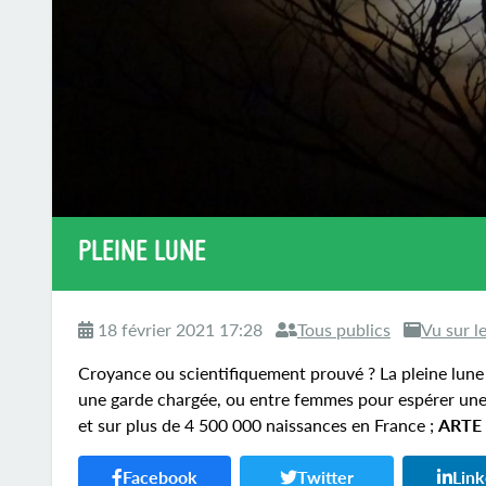
PLEINE LUNE
18 février 2021 17:28
Tous publics
Vu sur l
Croyance ou scientifiquement prouvé ? La pleine lune
une garde chargée, ou entre femmes pour espérer une 
et sur plus de 4 500 000 naissances en France ;
ARTE 
Facebook
Twitter
Lin