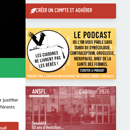
CRÉER UN COMPTE ET ADHÉRER
justifier
fférents
mail