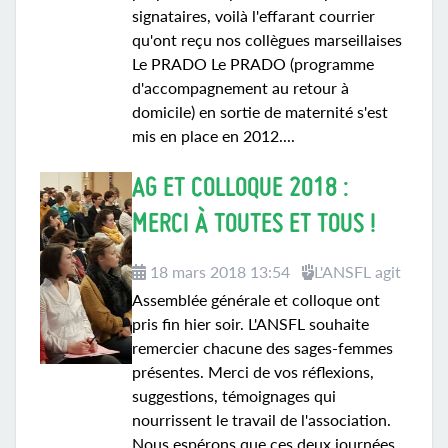
signataires, voilà l'effarant courrier
qu'ont reçu nos collègues marseillaises
Le PRADO Le PRADO (programme
d'accompagnement au retour à
domicile) en sortie de maternité s'est
mis en place en 2012....
AG ET COLLOQUE 2018 :
MERCI À TOUTES ET TOUS !
18 mars 2018 13:54
L'ANSFL agit
Assemblée générale et colloque ont
pris fin hier soir. L'ANSFL souhaite
remercier chacune des sages-femmes
présentes. Merci de vos réflexions,
suggestions, témoignages qui
nourrissent le travail de l'association.
Nous espérons que ces deux journées