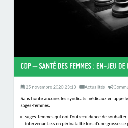
CDP – SANTÉ DES FEMMES : EN-JEU DE 
25 novembre 2020 23:13
Actualités
Commun
Sans honte aucune, les syndicats médicaux en appellen
sages-femmes.
sages-femmes qui ont l’outrecuidance de souhaiter êt
intervenant.e.s en périnatalité lors d’une grossesse