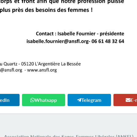
kedIn
Whatsapp
Telegram
E-
Association Nationale des Sages-Femmes Libérales (ANSFL)