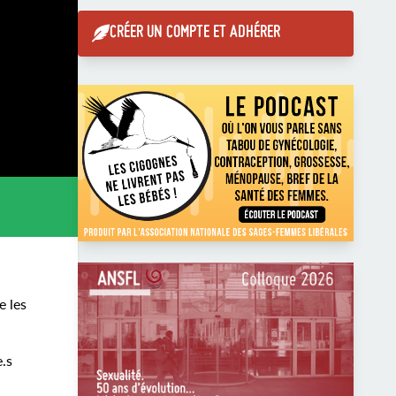
CRÉER UN COMPTE ET ADHÉRER
e les
e.s