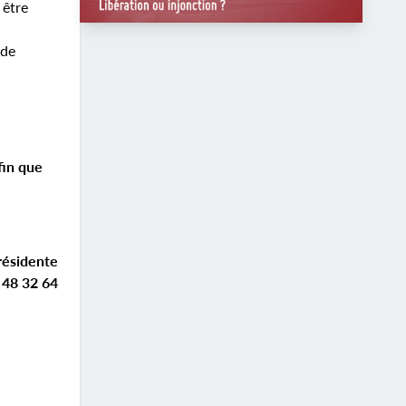
 être
 de
fin que
présidente
 48 32 64