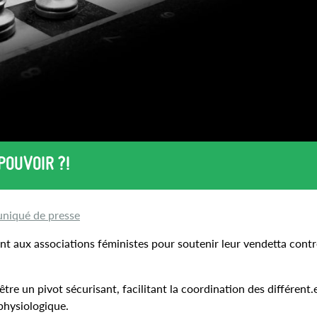
POUVOIR ?!
iqué de presse
t aux associations féministes pour soutenir leur vendetta contr
re un pivot sécurisant, facilitant la coordination des différent.
 physiologique.