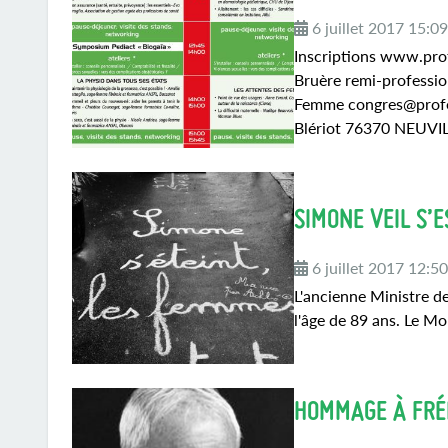
6 juillet 2017 15:0
Inscriptions www.pro
Bruère remi-professi
Femme congres@profe
Blériot 76370 NEUVI
SIMONE VEIL S’E
6 juillet 2017 12:5
L'ancienne Ministre de
l'âge de 89 ans. Le M
HOMMAGE À FRÉ