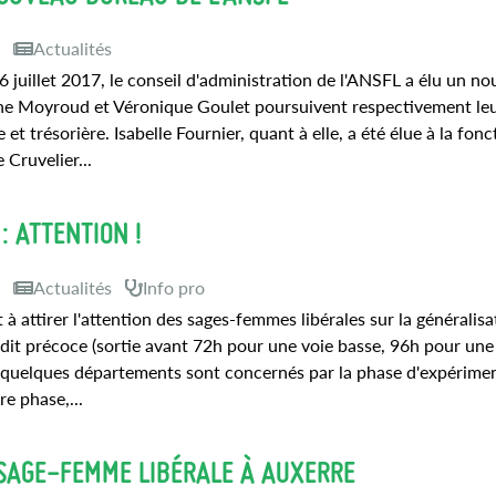
9
Actualités
6 juillet 2017, le conseil d'administration de l'ANSFL a élu un n
ne Moyroud et Véronique Goulet poursuivent respectivement le
t trésorière. Isabelle Fournier, quant à elle, a été élue à la fonc
 Cruvelier...
: ATTENTION !
9
Actualités
Info pro
 à attirer l'attention des sages-femmes libérales sur la généralisa
t précoce (sortie avant 72h pour une voie basse, 96h pour une
ls quelques départements sont concernés par la phase d'expérimen
re phase,...
 SAGE-FEMME LIBÉRALE À AUXERRE