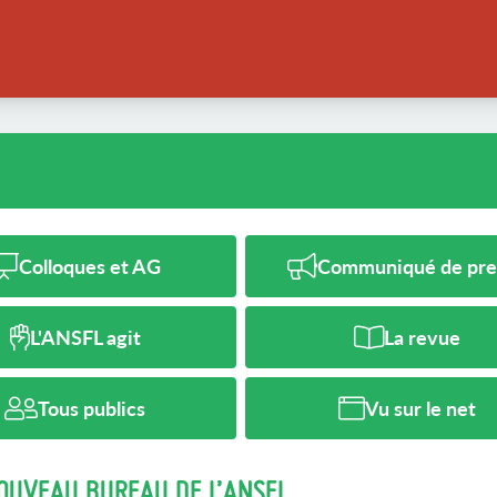
Colloques et AG
Communiqué de pre
L'ANSFL agit
La revue
Tous publics
Vu sur le net
OUVEAU BUREAU DE L’ANSFL