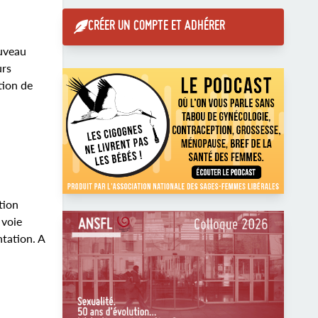
CRÉER UN COMPTE ET ADHÉRER
ouveau
urs
tion de
tion
 voie
tation. A