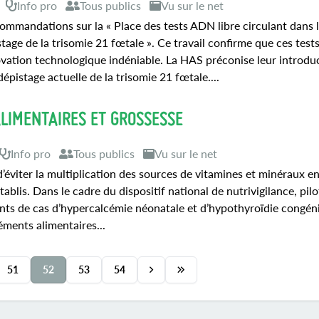
Info pro
Tous publics
Vu sur le net
ommandations sur la « Place des tests ADN libre circulant dans 
tage de la trisomie 21 fœtale ». Ce travail confirme que ces test
vation technologique indéniable. La HAS préconise leur introdu
épistage actuelle de la trisomie 21 fœtale....
LIMENTAIRES ET GROSSESSE
Info pro
Tous publics
Vu sur le net
éviter la multiplication des sources de vitamines et minéraux e
ablis. Dans le cadre du dispositif national de nutrivigilance, pilo
ents de cas d’hypercalcémie néonatale et d’hypothyroïdie congéni
ments alimentaires...
51
52
53
54