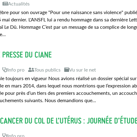
Actualités
lèbre pour son ouvrage "Pour une naissance sans violence" publi
5 mai dernier. L'ANSFL lui a rendu hommage dans sa dernière Lett
aï Le Dû. Hommage C’est par un message de sa complice de long
...
 PRESSE DU CIANE
Info pro
Tous publics
Vu sur le net
e toujours en vigueur Nous avions réalisé un dossier spécial sur
le en mars 2014, dans lequel nous montrions que l’expression a
uée pour près d’un tiers des premiers accouchements, un accou
ouchements suivants. Nous demandions que...
CANCER DU COL DE L’UTÉRUS : JOURNÉE D’ÉTUD
Info pro