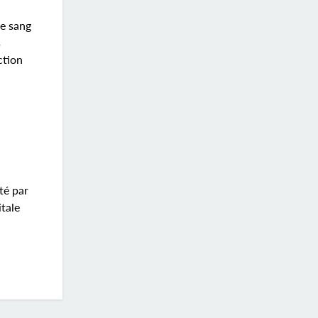
le sang
s
ction
n
té par
tale