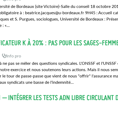
rsité de Bordeaux (site Victoire)-Salle du conseil 18 octobre 20
 obligatoire à : beatrice.jacques@u-bordeaux.fr 9H45 : Accueil ca
ues et S. Purgues, sociologues, Université de Bordeaux : Prése
 : «...
FICATEUR K À 20% : PAS POUR LES SAGES-FEMME
Info pro
 à ne pas se mêler des questions syndicales. L'ONSSF et l'UNSSF 
notre exercice et nous soutenons leurs actions. Mais il nous sem
 le tour de passe-passe que vient de nous "offrir" l'assurance ma
ux syndicats une basse de l'indemnité...
1 – INTÉGRER LES TESTS ADN LIBRE CIRCULANT 