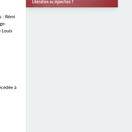
 : Rémi
ge-
 Louis
décédée à