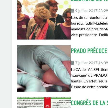
9 juillet 2017 23:2
Lors de sa réunion du 
bureau. [adh]Madelei
mandats de présidente e
vice-présidente. Emilie
PRADO PRÉCOCE 
7 juillet 2017 16:0
Le CA de l'ANSFL tient
"sauvage" du PRADO di
haute). En effet, seu
l'issue de cette premiè
CONGRÈS DE LA