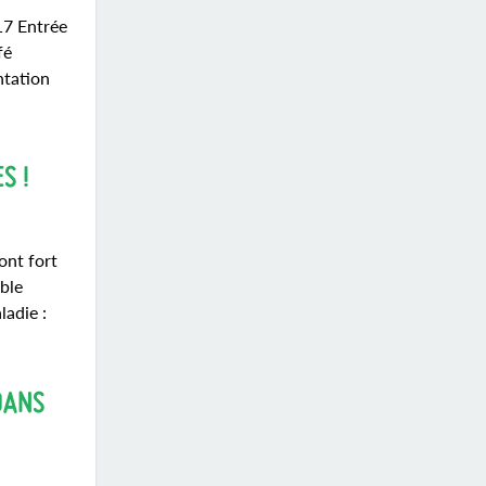
17 Entrée
fé
ntation
S !
ont fort
ble
ladie :
DANS