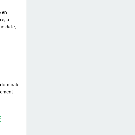
é en
re, à
ue date,
bdominale
chement
E