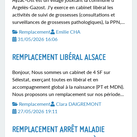
Argelès-Gazost. J'y exerce en cabinet libéral les
activités de suivi de grossesses (consultations et
surveillances de grossesses pathologiques), la PPN,
les retours de maternité et le suivi gynécologique de
Remplacement
Emilie CHA
prévention et contraception. La maison de santé est
31/05/2026 16:06
dynamique et accueillante; les médecins utilisent le
même logiciel métier (Weda). Le secteur
REMPLACEMENT LIBÉRAL ALSACE
d'intervention est en zone montagne et nécessite
une voiture pour les visites à domicile. Le prêt d'un
Bonjour, Nous sommes un cabinet de 4 SF sur
logement confortable à 4 minutes à pieds du cabinet
Sélestat, exerçant toutes en libéral et en
est envisageable pour vous seule, avec petit...
accompagnement global à la naissance (PT et MDN).
Nous proposons un remplacement sur nos périodes
de congés estivaux, du 6 juillet au 30 août 2026.
Remplacement
Clara DAIGREMONT
Nous ne prenons pas nos congés en même temps
27/05/2026 19:11
donc la remplaçante ne sera jamais seule en cas de
question ou problème. Nous sommes ouvertes au
REMPLACEMENT ARRÊT MALADIE
compagnonnage en libéral ainsi qu'aux premières