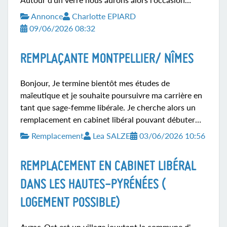
d'échanger avec vous sur nos différentes activités.
Annonce
Charlotte EPIARD
Nous vous attendons entre 18h et 20h, n'hésitez pas
09/06/2026 08:32
à confirmer votre venue au 0650649791. Delphine
Gallou Papin, Ludivine Le Guevello, Caroline
REMPLAÇANTE MONTPELLIER/ NÎMES
Genillier, Julie Mazouin et Charlotte Epiard.
Bonjour, Je termine bientôt mes études de
maïeutique et je souhaite poursuivre ma carrière en
tant que sage-femme libérale. Je cherche alors un
remplacement en cabinet libéral pouvant débuter
dès la 2e semaine de juillet sur Montpellier et les
Remplacement
Lea SALZE
03/06/2026 10:56
alentours ou alors sur Nîmes et villages voisins.
Merci. Bonne journée 😊
REMPLACEMENT EN CABINET LIBÉRAL
DANS LES HAUTES-PYRÉNÉES (
LOGEMENT POSSIBLE)
Ayzac-Ost est un village jouxtant la commune d'