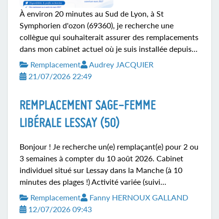
À environ 20 minutes au Sud de Lyon, à St
Symphorien d'ozon (69360), je recherche une
collègue qui souhaiterait assurer des remplacements
dans mon cabinet actuel où je suis installée depuis
10 ans. Et pourquoi pas évoluer vers une
Remplacement
Audrey JACQUIER
collaboration dans la future maison de santé prévue
21/07/2026 22:49
pour mars 2027. J'étudierai toute proposition.
Contact par mail ou via messenger.
REMPLACEMENT SAGE-FEMME
LIBÉRALE LESSAY (50)
Bonjour ! Je recherche un(e) remplaçant(e) pour 2 ou
3 semaines à compter du 10 août 2026. Cabinet
individuel situé sur Lessay dans la Manche (à 10
minutes des plages !) Activité variée (suivi
gynécologique et contraception, suivi de grossesse,
Remplacement
Fanny HERNOUX GALLAND
domicile, préparation à la naissance, rééducation du
12/07/2026 09:43
périnée). Ouverture 3 ou 4 jours par semaine, à