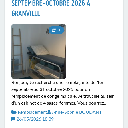
expériences. Si souhaité, il sera également possible
SEPTEMBRE-OCTOBRE 2026 À
de découvrir l'univers du plateau technique et de la
GRANVILLE
maison de naissance, mais ce n'est pas un prérequis
pour le remplacement....
+1
Bonjour, Je recherche une remplaçante du 1er
septembre au 31 octobre 2026 pour un
remplacement de congé maladie. Je travaille au sein
d’un cabinet de 4 sages-femmes. Vous pourrez
compter sur mes collègues pour toutes questions.
Remplacement
Anne-Sophie BOUDANT
Possibilité de compagnonnage avec une collègue ou
26/05/2026 18:39
ma remplaçante actuelle (étant déjà en arrêt