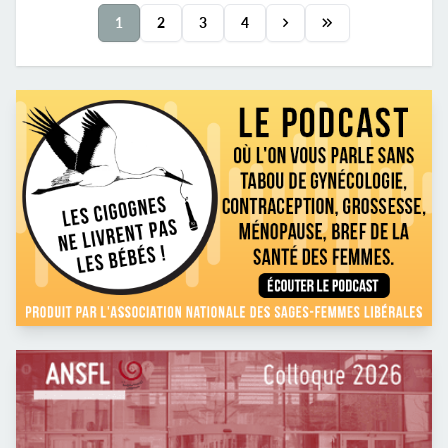
maladie). L'activité est variée : consultation gynéco
1
2
3
4
et contraception, suivi de grossesse, préparation à
l'accouchement, Prado, post natal et rééducation
périnéale. Le planning est adaptable selon vos
souhaits. Le cabinet...