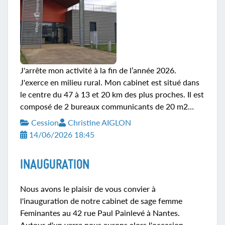
J'arrête mon activité à la fin de l’année 2026.
J'exerce en milieu rural. Mon cabinet est situé dans
le centre du 47 à 13 et 20 km des plus proches. Il est
composé de 2 bureaux communicants de 20 m2
chacun dans un village d’entreprises avec un hall
Cession
Christine AIGLON
d'entrée qui fait office de salle d'attente, une salle de
14/06/2026 18:45
repos commune aux autres bureaux, des sanitaires,
une clim, un grand parking et un accès handicapés.
INAUGURATION
En plus de toutes les fidèles patientes que je suis
pendant leurs grossesses, j’ai des centaines de
Nous avons le plaisir de vous convier à
patientes pour du suivi gynécologique que...
l'inauguration de notre cabinet de sage femme
Feminantes au 42 rue Paul Painlevé à Nantes.
Autour d'un verre nous aurons alors l'occasion