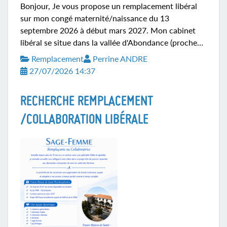
Bonjour, Je vous propose un remplacement libéral
sur mon congé maternité/naissance du 13
septembre 2026 à début mars 2027. Mon cabinet
libéral se situe dans la vallée d'Abondance (proche
du lac Léman, au pied des pistes de ski), au sein
Remplacement
Perrine ANDRE
d'une maison médicale toute neuve. Cadre agréable.
27/07/2026 14:37
Mes activités: suivi de grossesse, monitoring,
préparation à la naissance, visite à domicile (retour
RECHERCHE REMPLACEMENT
maternité et monitoring), entretien pré-post-nataux,
visite post-natale, rééducation périnéale et suivi
/COLLABORATION LIBÉRALE
gynécologique standard... et acupuncture
obstétricale. Patientèle très agréable. Réseau de
professionnel...