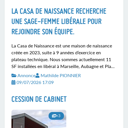
adapter selon vos disponibilités et besoin. N'hésitez
LA CASA DE NAISSANCE RECHERCHE
pas à me contacter pour plus d'informations
0672186131. Au plaisir de pouvoir échanger. A
UNE SAGE-FEMME LIBÉRALE POUR
bientôt !
REJOINDRE SON ÉQUIPE.
La Casa de Naissance est une maison de naissance
créée en 2023, suite à 9 années d’exercice en
plateau technique. Nous sommes actuellement 11
SF installées en libéral à Marseille, Aubagne et Plan
de Cuques, partageant notre temps de travail entre
Annonce
Mathilde PIONNIER
nos cabinets libéraux et la maison de naissance à
09/07/2026 17:09
Aubagne qui est au sein même de la maternité
(25min de Marseille). Deux chambres de naissance
CESSION DE CABINET
et un bureau/kitchenette nous y sont dédiées. Nous
avons de bonnes relations avec l’équipe de la
maternité. Nous assurons approximativement 1
+3
astreinte de jour ou de nuit par semaine, une
astreinte (9h-17h) pour...