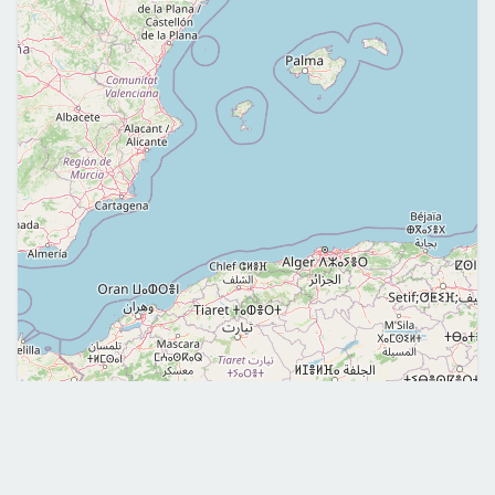
Leaflet
|
©
OpenStreetMap