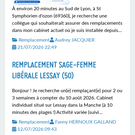
À environ 20 minutes au Sud de Lyon, à St
Symphorien d'ozon (69360), je recherche une
collègue qui souhaiterait assurer des remplacements
dans mon cabinet actuel où je suis installée depuis
10 ans. Et pourquoi pas évoluer vers une
Remplacement
Audrey JACQUIER
collaboration dans la future maison de santé prévue
21/07/2026 22:49
pour mars 2027. J'étudierai toute proposition.
Contact par mail ou via messenger.
REMPLACEMENT SAGE-FEMME
LIBÉRALE LESSAY (50)
Bonjour ! Je recherche un(e) remplaçant(e) pour 2 ou
3 semaines à compter du 10 août 2026. Cabinet
individuel situé sur Lessay dans la Manche (à 10
minutes des plages !) Activité variée (suivi
gynécologique et contraception, suivi de grossesse,
Remplacement
Fanny HERNOUX GALLAND
domicile, préparation à la naissance, rééducation du
12/07/2026 09:43
périnée). Ouverture 3 ou 4 jours par semaine, à