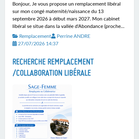
Bonjour, Je vous propose un remplacement libéral
sur mon congé maternité/naissance du 13
septembre 2026 à début mars 2027. Mon cabinet
libéral se situe dans la vallée d'Abondance (proche
du lac Léman, au pied des pistes de ski), au sein
Remplacement
Perrine ANDRE
d'une maison médicale toute neuve. Cadre agréable.
27/07/2026 14:37
Mes activités: suivi de grossesse, monitoring,
préparation à la naissance, visite à domicile (retour
RECHERCHE REMPLACEMENT
maternité et monitoring), entretien pré-post-nataux,
visite post-natale, rééducation périnéale et suivi
/COLLABORATION LIBÉRALE
gynécologique standard... et acupuncture
obstétricale. Patientèle très agréable. Réseau de
professionnel...