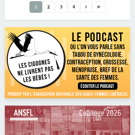
maladie). L'activité est variée : consultation gynéco
1
2
3
4
et contraception, suivi de grossesse, préparation à
l'accouchement, Prado, post natal et rééducation
périnéale. Le planning est adaptable selon vos
souhaits. Le cabinet...