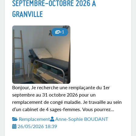
expériences. Si souhaité, il sera également possible
SEPTEMBRE-OCTOBRE 2026 À
de découvrir l'univers du plateau technique et de la
GRANVILLE
maison de naissance, mais ce n'est pas un prérequis
pour le remplacement....
+1
Bonjour, Je recherche une remplaçante du 1er
septembre au 31 octobre 2026 pour un
remplacement de congé maladie. Je travaille au sein
d’un cabinet de 4 sages-femmes. Vous pourrez
compter sur mes collègues pour toutes questions.
Remplacement
Anne-Sophie BOUDANT
Possibilité de compagnonnage avec une collègue ou
26/05/2026 18:39
ma remplaçante actuelle (étant déjà en arrêt