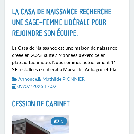
adapter selon vos disponibilités et besoin. N'hésitez
LA CASA DE NAISSANCE RECHERCHE
pas à me contacter pour plus d'informations
0672186131. Au plaisir de pouvoir échanger. A
UNE SAGE-FEMME LIBÉRALE POUR
bientôt !
REJOINDRE SON ÉQUIPE.
La Casa de Naissance est une maison de naissance
créée en 2023, suite à 9 années d’exercice en
plateau technique. Nous sommes actuellement 11
SF installées en libéral à Marseille, Aubagne et Plan
de Cuques, partageant notre temps de travail entre
Annonce
Mathilde PIONNIER
nos cabinets libéraux et la maison de naissance à
09/07/2026 17:09
Aubagne qui est au sein même de la maternité
(25min de Marseille). Deux chambres de naissance
CESSION DE CABINET
et un bureau/kitchenette nous y sont dédiées. Nous
avons de bonnes relations avec l’équipe de la
maternité. Nous assurons approximativement 1
+3
astreinte de jour ou de nuit par semaine, une
astreinte (9h-17h) pour...