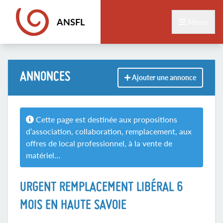
ANSFL
Menu
ANNONCES
Ajouter une annonce
Cette page est destinée aux propositions
d’association, collaboration, remplacement, aux
offres de local professionnel, à la vente de
matériel…
URGENT REMPLACEMENT LIBÉRAL 6
MOIS EN HAUTE SAVOIE