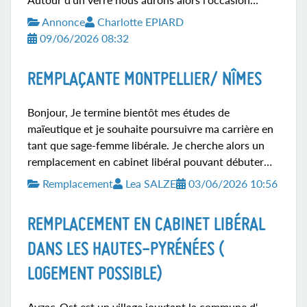
d'échanger avec vous sur nos différentes activités.
Annonce
Charlotte EPIARD
Nous vous attendons entre 18h et 20h, n'hésitez pas
09/06/2026 08:32
à confirmer votre venue au 0650649791. Delphine
Gallou Papin, Ludivine Le Guevello, Caroline
REMPLAÇANTE MONTPELLIER/ NÎMES
Genillier, Julie Mazouin et Charlotte Epiard.
Bonjour, Je termine bientôt mes études de
maïeutique et je souhaite poursuivre ma carrière en
tant que sage-femme libérale. Je cherche alors un
remplacement en cabinet libéral pouvant débuter
dès la 2e semaine de juillet sur Montpellier et les
Remplacement
Lea SALZE
03/06/2026 10:56
alentours ou alors sur Nîmes et villages voisins.
Merci. Bonne journée 😊
REMPLACEMENT EN CABINET LIBÉRAL
DANS LES HAUTES-PYRÉNÉES (
LOGEMENT POSSIBLE)
Ayzac-Ost est un village jouxtant la commune d'