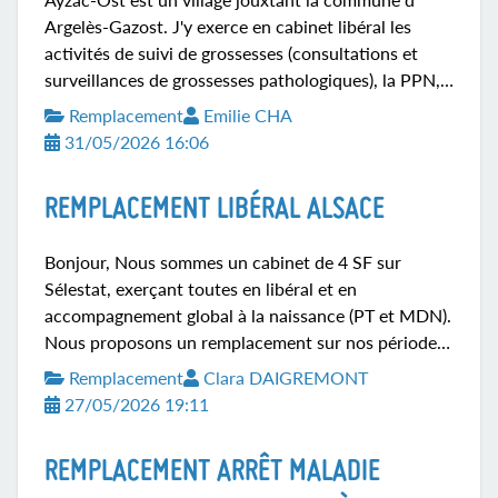
Argelès-Gazost. J'y exerce en cabinet libéral les
activités de suivi de grossesses (consultations et
surveillances de grossesses pathologiques), la PPN,
les retours de maternité et le suivi gynécologique de
Remplacement
Emilie CHA
prévention et contraception. La maison de santé est
31/05/2026 16:06
dynamique et accueillante; les médecins utilisent le
même logiciel métier (Weda). Le secteur
REMPLACEMENT LIBÉRAL ALSACE
d'intervention est en zone montagne et nécessite
une voiture pour les visites à domicile. Le prêt d'un
Bonjour, Nous sommes un cabinet de 4 SF sur
logement confortable à 4 minutes à pieds du cabinet
Sélestat, exerçant toutes en libéral et en
est envisageable pour vous seule, avec petit...
accompagnement global à la naissance (PT et MDN).
Nous proposons un remplacement sur nos périodes
de congés estivaux, du 6 juillet au 30 août 2026.
Remplacement
Clara DAIGREMONT
Nous ne prenons pas nos congés en même temps
27/05/2026 19:11
donc la remplaçante ne sera jamais seule en cas de
question ou problème. Nous sommes ouvertes au
REMPLACEMENT ARRÊT MALADIE
compagnonnage en libéral ainsi qu'aux premières