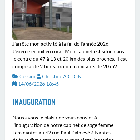
J'arrête mon activité à la fin de l’année 2026.
J'exerce en milieu rural. Mon cabinet est situé dans
le centre du 47 à 13 et 20 km des plus proches. Il est
composé de 2 bureaux communicants de 20 m2
chacun dans un village d’entreprises avec un hall
Cession
Christine AIGLON
d'entrée qui fait office de salle d'attente, une salle de
14/06/2026 18:45
repos commune aux autres bureaux, des sanitaires,
une clim, un grand parking et un accès handicapés.
INAUGURATION
En plus de toutes les fidèles patientes que je suis
pendant leurs grossesses, j’ai des centaines de
Nous avons le plaisir de vous convier à
patientes pour du suivi gynécologique que...
l'inauguration de notre cabinet de sage femme
Feminantes au 42 rue Paul Painlevé à Nantes.
Autour d'un verre nous aurons alors l'occasion