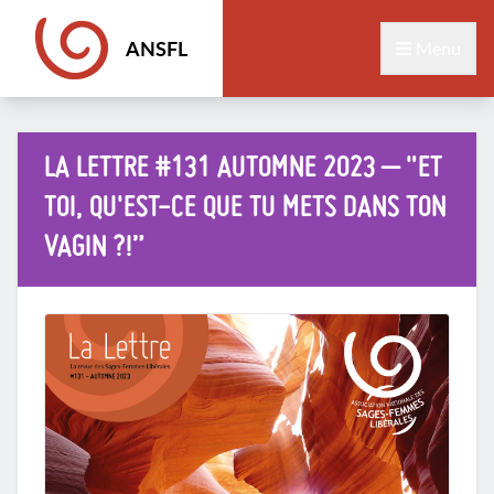
ANSFL
Menu
LA LETTRE #131 AUTOMNE 2023 – "ET
TOI, QU'EST-CE QUE TU METS DANS TON
VAGIN ?!”