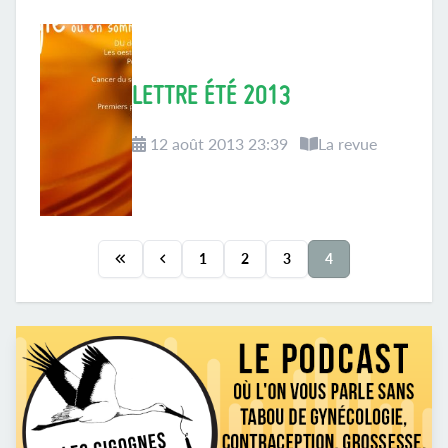
LETTRE ÉTÉ 2013
12 août 2013 23:39
La revue
1
2
3
4