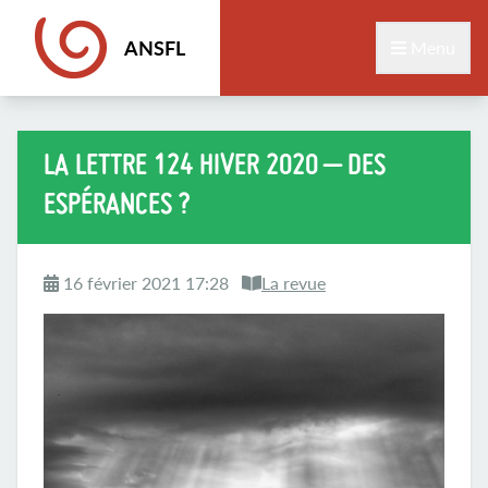
ANSFL
Menu
LA LETTRE 124 HIVER 2020 – DES
ESPÉRANCES ?
16 février 2021 17:28
La revue