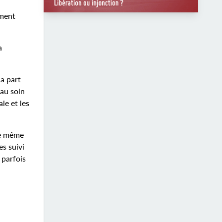
ement
a
la part
 au soin
le et les
re même
es suivi
 parfois