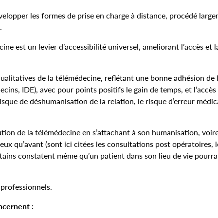
elopper les formes de prise en charge à distance, procédé larg
.
ne est un levier d’accessibilité universel, ameliorant l’accès et l
ualitatives de la télémédecine, reflétant une bonne adhésion de 
ns, IDE), avec pour points positifs le gain de temps, et l’accès
isque de déshumanisation de la relation, le risque d’erreur médica
ution de la télémédecine en s’attachant à son humanisation, voi
ux qu’avant (sont ici citées les consultations post opératoires, l
tains constatent même qu’un patient dans son lieu de vie pourra
professionnels.
ncernent :