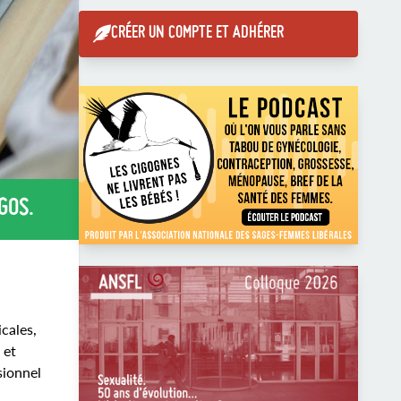
CRÉER UN COMPTE ET ADHÉRER
GOS.
cales,
 et
sionnel