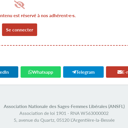
ontenu est réservé à nos adhérent·e·s.
Se connecter
kedIn
Whatsapp
Telegram
E-
Association Nationale des Sages-Femmes Libérales (ANSFL)
Association de loi 1901 -
RNA W563000002
5, avenue du Quartz,
05120 L’Argentière-la-Bessée