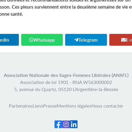
risson. Ces pleurs surviennent entre la deuxième semaine de vie et
onne santé.
kedIn
Whatsapp
Telegram
E-
Association Nationale des Sages-Femmes Libérales (ANSFL)
Association de loi 1901 -
RNA W563000002
5, avenue du Quartz,
05120 L’Argentière-la-Bessée
Partenaires
Liens
Presse
Mentions légales
Nous contacter