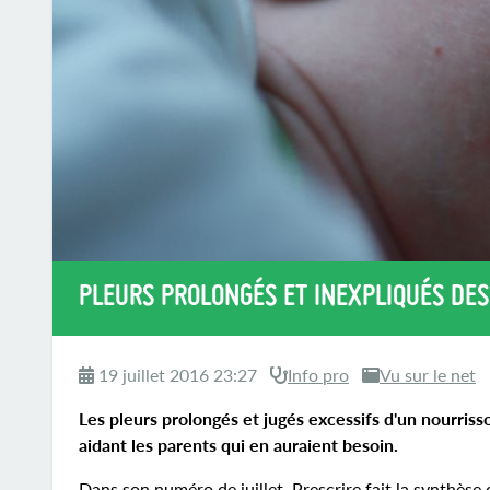
PLEURS PROLONGÉS ET INEXPLIQUÉS DES
19 juillet 2016 23:27
Info pro
Vu sur le net
Les pleurs prolongés et jugés excessifs d'un nourriss
aidant les parents qui en auraient besoin.
Dans son numéro de juillet, Prescrire fait la synthès