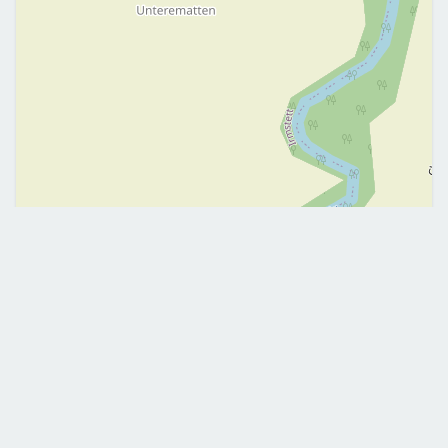
Leaflet
|
©
OpenStreetMap
Me contacter
+33782742277
harrich.amelie@gmail.com
Mobile
E-mail