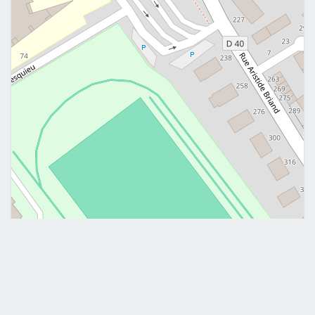
Leaflet
|
©
OpenStreetMap
Me contacter