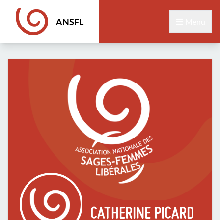
ANSFL
Menu
CATHERINE PICARD