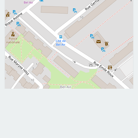
Leaflet
|
©
OpenStreetMap
Me contacter