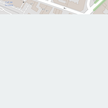
Leaflet
|
©
0477720563
Téléphone