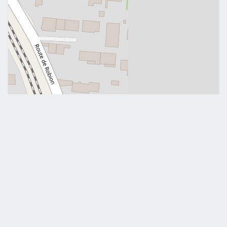
Leaflet
|
©
OpenStreetMap
Me contacter
0689463503