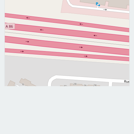
Leaflet
|
©
OpenStreetMap
Me contacter