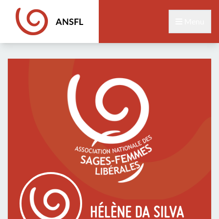
ANSFL
Menu
HÉLÈNE DA SILVA