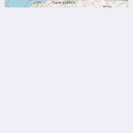
Leaflet
|
©
OpenStreetMap