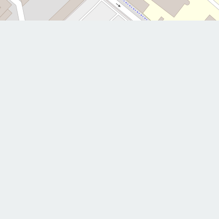
Leaflet
|
©
boutal.laurence@orange.fr
E-mail
Numéro de téléphone