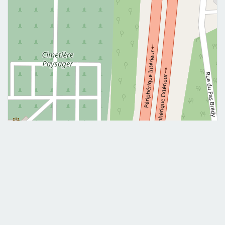
Leaflet
|
©
OpenStreetMap
Me contacter
+33240331874