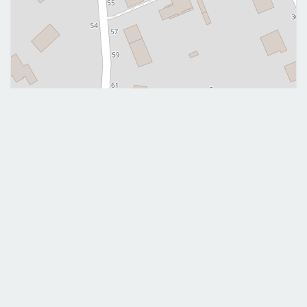
Leaflet
|
©
OpenStreetMap
Me contacter
0640651095
Mobile