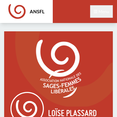
ANSFL
Menu
LOÏSE PLASSARD