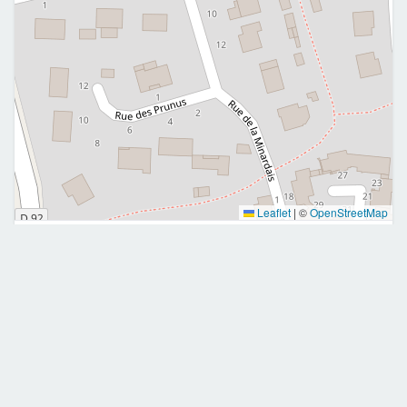
Leaflet
|
©
OpenStreetMap
Me contacter
0772272795
maevasagefemme@gmail.com
Mobile
E-mail