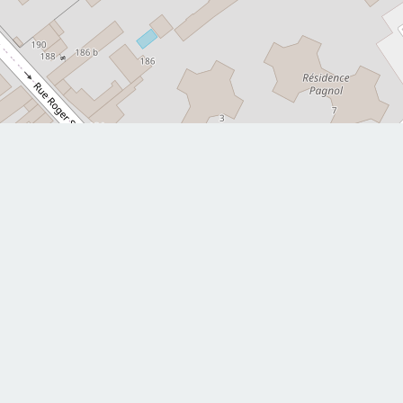
Leaflet
|
©
mariejulie.v.sagefemme@gmail.com
E-mail