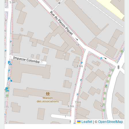
Leaflet
|
©
OpenStreetMap