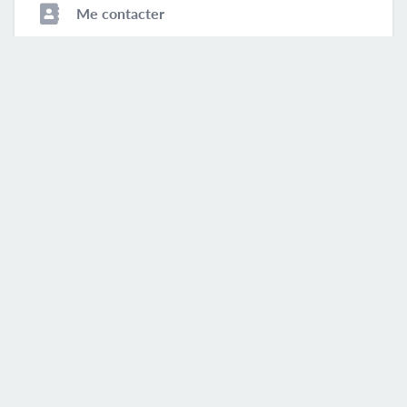
Me contacter
Rendez-vous en ligne
M'envoyer un message
Prénom et nom
Adresse e-mail
Numéro de téléphone
Votre message