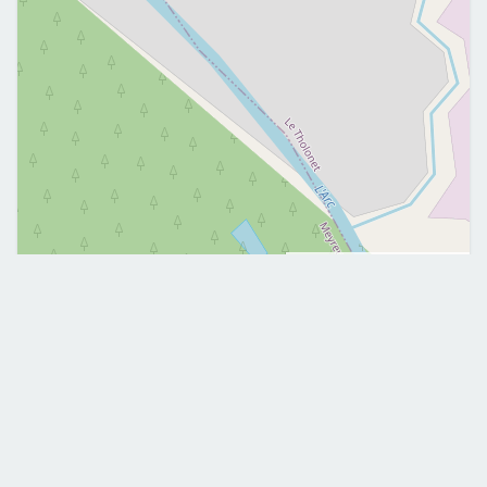
Leaflet
|
©
OpenStreetMap