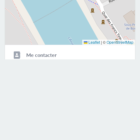
Leaflet
|
©
OpenStreetMap
Me contacter
06.10.47.31.74
sophieleroy.sf@gmail.com
Mobile
E-mail
Rendez-vous en ligne
M'envoyer un message