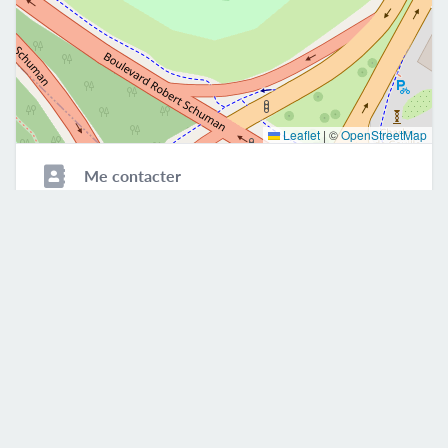
Leaflet
|
©
OpenStreetMap
Me contacter
06 99 69 03 83
sophiesagefemme@yahoo.fr
Mobile
E-mail
Rendez-vous en ligne
M'envoyer un message