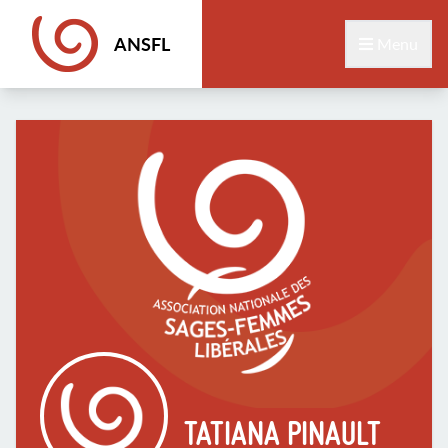
ANSFL
Menu
TATIANA PINAULT