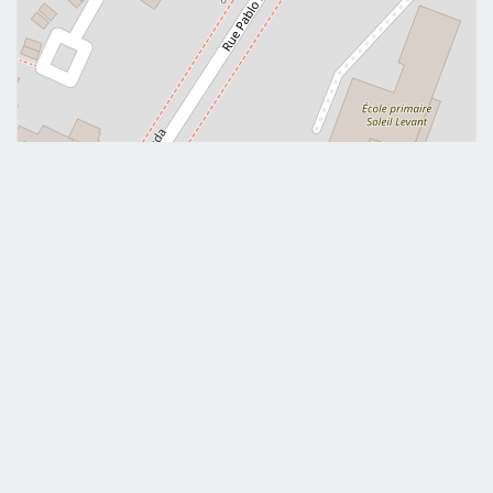
Leaflet
|
©
OpenStreetMap
Me contacter
0680207575
Mobile