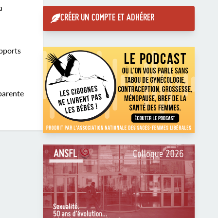
a
CRÉER UN COMPTE ET ADHÉRER
apports
parente