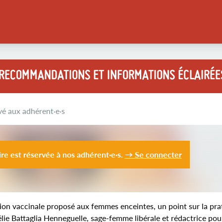
 RECOMMANDATIONS ET INFORMATIONS ÉCLAIRÉE
vé aux adhérent·e·s
ire est réservée à nos adhérent·e·s.
→ Se connecter
ion vaccinale proposé aux femmes enceintes, un point sur la pra
ie Battaglia Henneguelle, sage-femme libérale et rédactrice pou