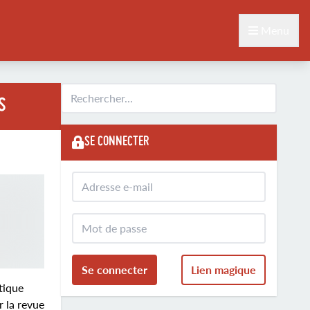
Menu
S
SE CONNECTER
Se connecter
Lien magique
tique
r la revue